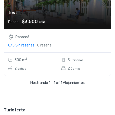
test
$3.500
Desde
/día
Panamá
0/5
Sin reseñas
0 reseña
2
300 m
5
Personas
2
2
baños
Camas
Mostrando 1 - 1 of 1 Alojamientos
Turioferta